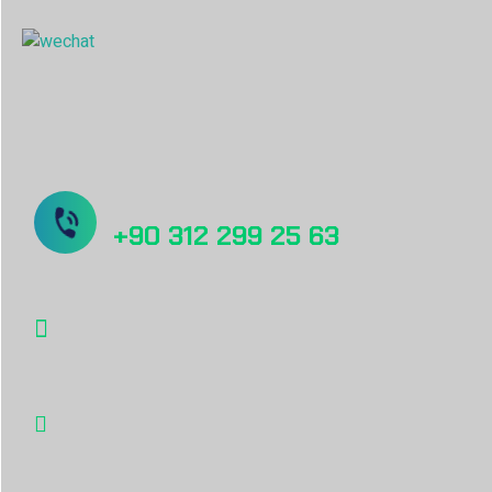
China Sales Office
Sorunuz mu var? Bizi Arayın!
+90 312 299 25 63
info@desu.tr
Oğulbey Mah. Oğulbey küme evleri no:587
Gölbaşı, Ankara, TÜRKİYE