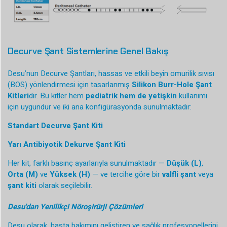
Decurve Şant Sistemlerine Genel Bakış
Desu’nun Decurve Şantları, hassas ve etkili beyin omurilik sıvısı
(BOS) yönlendirmesi için tasarlanmış
Silikon Burr-Hole Şant
Kitleri
dir. Bu kitler hem
pediatrik hem de yetişkin
kullanımı
için uygundur ve iki ana konfigürasyonda sunulmaktadır:
Standart Decurve Şant Kiti
Yarı Antibiyotik Dekurve Şant Kiti
Her kit, farklı basınç ayarlarıyla sunulmaktadır —
Düşük (L)
,
Orta (M)
ve
Yüksek (H)
— ve tercihe göre bir
valfli şant
veya
şant kiti
olarak seçilebilir.
Desu'dan Yenilikçi Nöroşirürji Çözümleri
Desu olarak, hasta bakımını geliştiren ve sağlık profesyonellerini