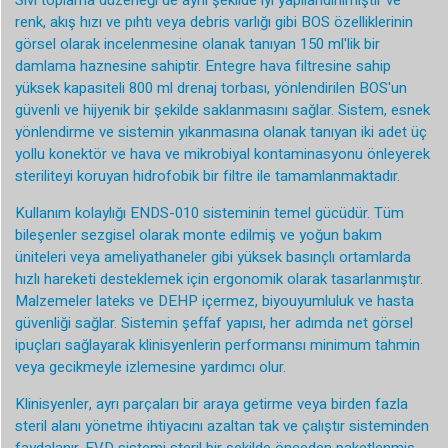
Sıvı toplama düzeneği de aynı şekilde iyi yapılandırılmıştır ve
renk, akış hızı ve pıhtı veya debris varlığı gibi BOS özelliklerinin
görsel olarak incelenmesine olanak tanıyan 150 ml'lik bir
damlama haznesine sahiptir. Entegre hava filtresine sahip
yüksek kapasiteli 800 ml drenaj torbası, yönlendirilen BOS'un
güvenli ve hijyenik bir şekilde saklanmasını sağlar. Sistem, esnek
yönlendirme ve sistemin yıkanmasına olanak tanıyan iki adet üç
yollu konektör ve hava ve mikrobiyal kontaminasyonu önleyerek
steriliteyi koruyan hidrofobik bir filtre ile tamamlanmaktadır.
Kullanım kolaylığı ENDS-010 sisteminin temel gücüdür. Tüm
bileşenler sezgisel olarak monte edilmiş ve yoğun bakım
üniteleri veya ameliyathaneler gibi yüksek basınçlı ortamlarda
hızlı hareketi desteklemek için ergonomik olarak tasarlanmıştır.
Malzemeler lateks ve DEHP içermez, biyouyumluluk ve hasta
güvenliği sağlar. Sistemin şeffaf yapısı, her adımda net görsel
ipuçları sağlayarak klinisyenlerin performansı minimum tahmin
veya gecikmeyle izlemesine yardımcı olur.
Klinisyenler, ayrı parçaları bir araya getirme veya birden fazla
steril alanı yönetme ihtiyacını azaltan tak ve çalıştır sisteminden