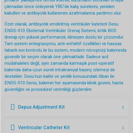
proaktif yaklaşımını temsil ederek, kurumların sorunları ortaya
çıkmadan önce önleyerek YBÜ'de kalış sürelerini, yeniden
kabulleri ve antibiyotik kullanımını azaltmalarına yardımcı olur.
Özet olarak, antibiyotik emdirilmiş ventriküler kateterli Desu
ENDS-010 Eksternal Ventriküler Drenaj Sistemi, kritik BOS
drenajı için yüksek performanslı, klinisyen dostu bir çözümdür.
Tam sistem entegrasyonu, anti-enfektif özellikleri ve hassas
tabanlı sıvı kontrolü ile bu sistem, modern nöroşirürji bakımında
güvenilir bir seçim olarak öne çıkmaktadır. Sadece acil
müdahaleleri değil, aynı zamanda karmaşık post-operatif
bakımda daha uzun süreli intrakraniyal basınç izlemeyi de
destekler. Desu'nun kalite ve yenilik konusundaki itibarı ile
ENDS-010 Serisi, bakımın her aşamasında klinik güveni, hasta
güvenliğini ve prosedürel verimliliği güçlendirir.
Depus Adjustment Kit
Ventricular Catheter Kit