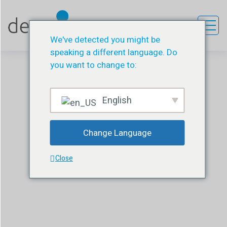
We've detected you might be
speaking a different language. Do
you want to change to:
English
EVD - 010 - SERİSİ
Change Language
DESU
ÜRÜN
EVD - 010 - SERİSİ
Close