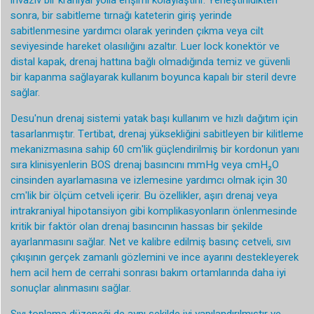
invaziv bir kraniyal yolla erişimi kolaylaştırır. Yerleştirildikten
sonra, bir sabitleme tırnağı kateterin giriş yerinde
sabitlenmesine yardımcı olarak yerinden çıkma veya cilt
seviyesinde hareket olasılığını azaltır. Luer lock konektör ve
distal kapak, drenaj hattına bağlı olmadığında temiz ve güvenli
bir kapanma sağlayarak kullanım boyunca kapalı bir steril devre
sağlar.
Desu'nun drenaj sistemi yatak başı kullanım ve hızlı dağıtım için
tasarlanmıştır. Tertibat, drenaj yüksekliğini sabitleyen bir kilitleme
mekanizmasına sahip 60 cm'lik güçlendirilmiş bir kordonun yanı
sıra klinisyenlerin BOS drenaj basıncını mmHg veya cmH₂O
cinsinden ayarlamasına ve izlemesine yardımcı olmak için 30
cm'lik bir ölçüm cetveli içerir. Bu özellikler, aşırı drenaj veya
intrakraniyal hipotansiyon gibi komplikasyonların önlenmesinde
kritik bir faktör olan drenaj basıncının hassas bir şekilde
ayarlanmasını sağlar. Net ve kalibre edilmiş basınç cetveli, sıvı
çıkışının gerçek zamanlı gözlemini ve ince ayarını destekleyerek
hem acil hem de cerrahi sonrası bakım ortamlarında daha iyi
sonuçlar alınmasını sağlar.