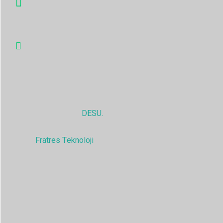
info@desu.tr
Oğulbey Mah. Oğulbey küme evleri no:587
Gölbaşı, Ankara, TÜRKİYE
© 2025,
DESU.
Tüm hakları saklıdır
Fratres Teknoloji
tarafından güçlendirilmiştir.