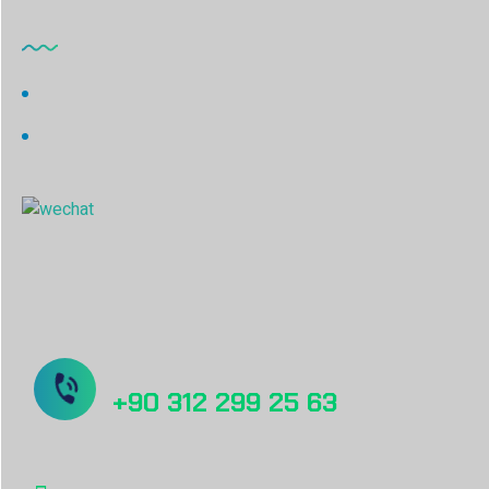
Ofislerimiz
Türkiye - Headquarter & Manufactory
China Sales Office
Sorunuz mu var? Bizi Arayın!
+90 312 299 25 63