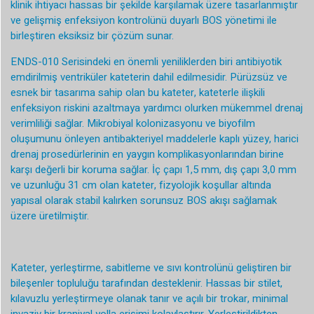
klinik ihtiyacı hassas bir şekilde karşılamak üzere tasarlanmıştır
ve gelişmiş enfeksiyon kontrolünü duyarlı BOS yönetimi ile
birleştiren eksiksiz bir çözüm sunar.
ENDS-010 Serisindeki en önemli yeniliklerden biri antibiyotik
emdirilmiş ventriküler kateterin dahil edilmesidir. Pürüzsüz ve
esnek bir tasarıma sahip olan bu kateter, kateterle ilişkili
enfeksiyon riskini azaltmaya yardımcı olurken mükemmel drenaj
verimliliği sağlar. Mikrobiyal kolonizasyonu ve biyofilm
oluşumunu önleyen antibakteriyel maddelerle kaplı yüzey, harici
drenaj prosedürlerinin en yaygın komplikasyonlarından birine
karşı değerli bir koruma sağlar. İç çapı 1,5 mm, dış çapı 3,0 mm
ve uzunluğu 31 cm olan kateter, fizyolojik koşullar altında
yapısal olarak stabil kalırken sorunsuz BOS akışı sağlamak
üzere üretilmiştir.
Kateter, yerleştirme, sabitleme ve sıvı kontrolünü geliştiren bir
bileşenler topluluğu tarafından desteklenir. Hassas bir stilet,
kılavuzlu yerleştirmeye olanak tanır ve açılı bir trokar, minimal