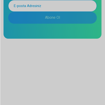
Abone Ol
Desu, nöroşirürji, omurga ve diş sağlığı alanlarında yenilikçi
çözümler geliştirmeye adanmış, küresel çapta tanınan bir
medikal teknoloji şirketidir.