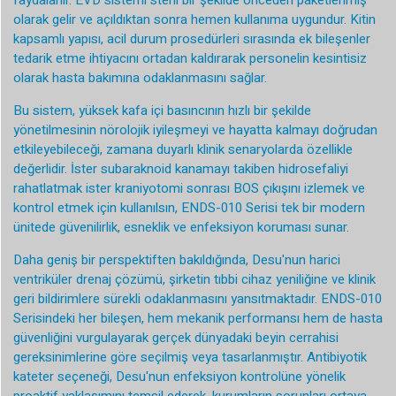
faydalanır. EVD sistemi steril bir şekilde önceden paketlenmiş
olarak gelir ve açıldıktan sonra hemen kullanıma uygundur. Kitin
kapsamlı yapısı, acil durum prosedürleri sırasında ek bileşenler
tedarik etme ihtiyacını ortadan kaldırarak personelin kesintisiz
olarak hasta bakımına odaklanmasını sağlar.
Bu sistem, yüksek kafa içi basıncının hızlı bir şekilde
yönetilmesinin nörolojik iyileşmeyi ve hayatta kalmayı doğrudan
etkileyebileceği, zamana duyarlı klinik senaryolarda özellikle
değerlidir. İster subaraknoid kanamayı takiben hidrosefaliyi
rahatlatmak ister kraniyotomi sonrası BOS çıkışını izlemek ve
kontrol etmek için kullanılsın, ENDS-010 Serisi tek bir modern
ünitede güvenilirlik, esneklik ve enfeksiyon koruması sunar.
Daha geniş bir perspektiften bakıldığında, Desu'nun harici
ventriküler drenaj çözümü, şirketin tıbbi cihaz yeniliğine ve klinik
geri bildirimlere sürekli odaklanmasını yansıtmaktadır. ENDS-010
Serisindeki her bileşen, hem mekanik performansı hem de hasta
güvenliğini vurgulayarak gerçek dünyadaki beyin cerrahisi
gereksinimlerine göre seçilmiş veya tasarlanmıştır. Antibiyotik
kateter seçeneği, Desu'nun enfeksiyon kontrolüne yönelik