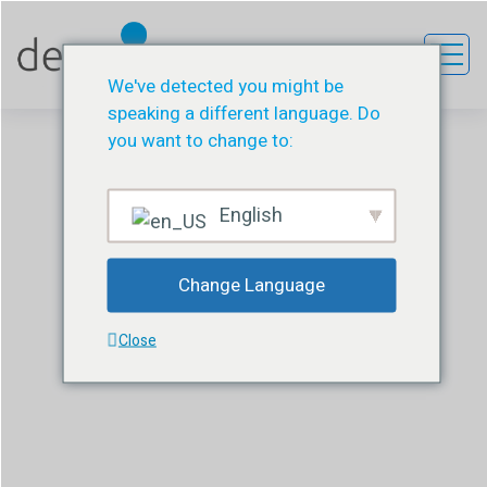
We've detected you might be
speaking a different language. Do
you want to change to:
English
Lomber Kateter Kiti
Change Language
DESU
ÜRÜN
LOMBER KATETER KITI
Close