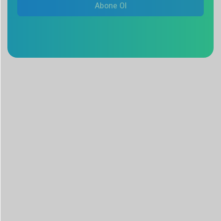
Abone Ol
Desu, nöroşirürji, omurga ve diş sağlığı alanlarında yenilikçi
çözümler geliştirmeye adanmış, küresel çapta tanınan bir
medikal teknoloji şirketidir.
Hızla büyüyen uluslararası varlığıyla şirket, dünya
genelindeki sağlık profesyonellerine ve hastalara en son