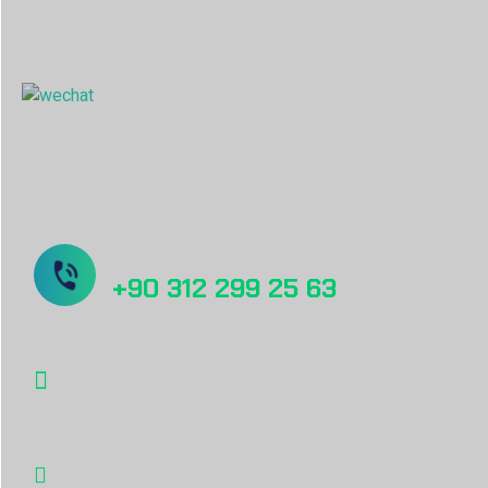
Türkiye - Headquarter & Manufactory
China Sales Office
Sorunuz mu var? Bizi Arayın!
+90 312 299 25 63
info@desu.tr
Oğulbey Mah. Oğulbey küme evleri no:587