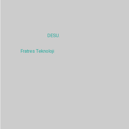
Gölbaşı, Ankara, TÜRKİYE
© 2025,
DESU.
Tüm hakları saklıdır
Fratres Teknoloji
tarafından güçlendirilmiştir.